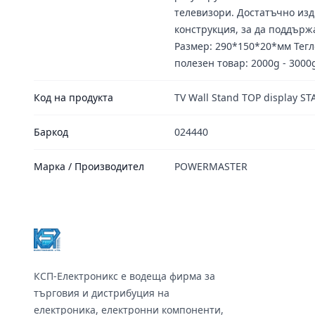
телевизори. Достатъчно из
конструкция, за да поддърж
Размер: 290*150*20*мм Тег
полезен товар: 2000g - 3000
Код на продукта
TV Wall Stand TOP display S
Баркод
024440
Марка / Производител
POWERMASTER
Footer
КСП-Електроникс е водеща фирма за
търговия и дистрибуция на
електроника, електронни компоненти,