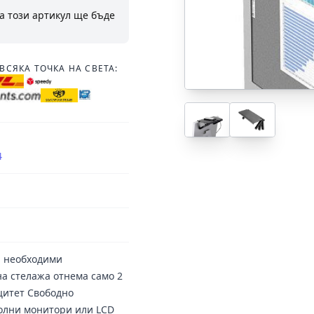
а този артикул ще бъде
ВСЯКА ТОЧКА НА СВЕТА:
4
а необходими
а стелажа отнема само 2
ацитет Свободно
толни монитори или LCD