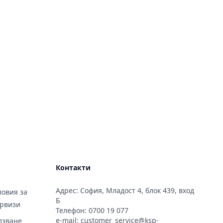
Контакти
Адрес: София, Младост 4, блок 439, вход
овия за
Б
ервизи
Телефон:
0700 19 077
e-mail:
customer_service@ksp-
лзване