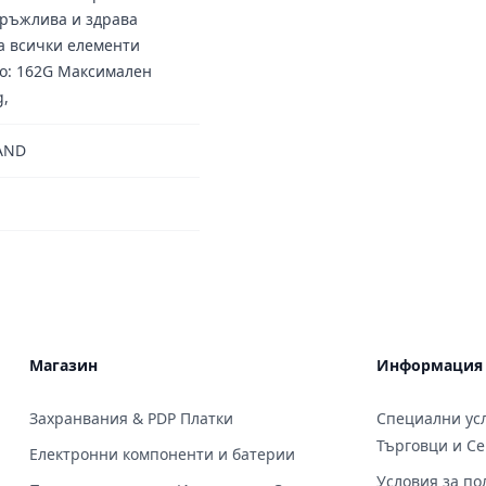
дръжлива и здрава
а всички елементи
ло: 162G Максимален
g,
TAND
Магазин
Информация
Захранвания & PDP Платки
Специални усл
Търговци и С
Електронни компоненти и батерии
Условия за по