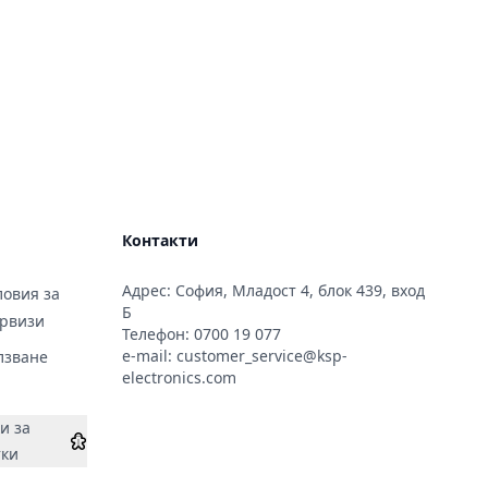
Контакти
Адрес: София, Младост 4, блок 439, вход
овия за
Б
ервизи
Телефон:
0700 19 077
e-mail:
customer_service@ksp-
лзване
electronics.com
и за
тки