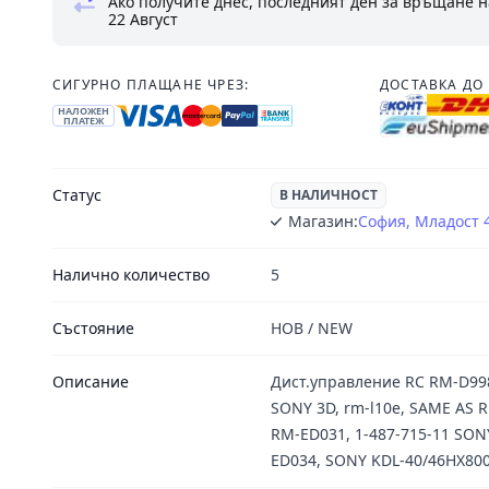
Ако получите днес, последният ден за връщане н
22 Август
СИГУРНО ПЛАЩАНЕ ЧРЕЗ:
ДОСТАВКА ДО 
НАЛОЖЕН
ПЛАТЕЖ
Статус
В НАЛИЧНОСТ
Магазин:
София, Младост 
Налично количество
5
Състояние
НОВ / NEW
Описание
Дист.управление RC RM-D99
SONY 3D, rm-l10e, SAME AS R
RM-ED031, 1-487-715-11 SON
ED034, SONY KDL-40/46HX800