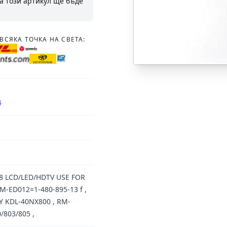
а този артикул ще бъде
ВСЯКА ТОЧКА НА СВЕТА:
4
8 LCD/LED/HDTV USE FOR
M-ED012=1-480-895-13 f ,
Y KDL-40NX800 , RM-
/803/805 ,