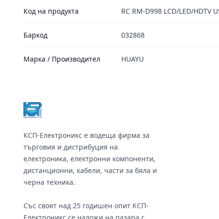
Код на продукта
RC RM-D998 LCD/LED/HDTV U
Баркод
032868
Марка / Производител
HUAYU
Footer
КСП-Електроникс е водеща фирма за
търговия и дистрибуция на
електроника, електронни компоненти,
дистанционни, кабели, части за бяла и
черна техника.
Със своят над 25 годишен опит КСП-
Електроникс се наложи на пазара с