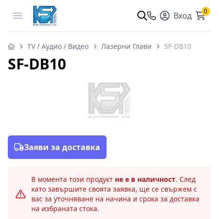
0
Open menu
Вход
TV / Аудио / Видео
Лазерни Глави
SF-DB10
SF-DB10
Заяви за доставка
В момента този продукт
не е в наличност
. След
като завършите своята заявка, ще се свържем с
вас за уточняване на начина и срока за доставка
на избраната стока.