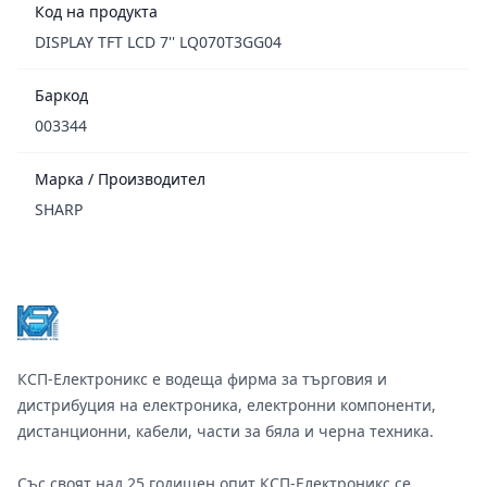
Код на продукта
DISPLAY TFT LCD 7'' LQ070T3GG04
Баркод
003344
Марка / Производител
SHARP
Footer
КСП-Електроникс е водеща фирма за търговия и
дистрибуция на електроника, електронни компоненти,
дистанционни, кабели, части за бяла и черна техника.
Със своят над 25 годишен опит КСП-Електроникс се