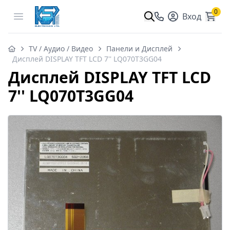
0
Open menu
Вход
TV / Аудио / Видео
Панели и Дисплей
Дисплей DISPLAY TFT LCD 7'' LQ070T3GG04
Дисплей DISPLAY TFT LCD
7'' LQ070T3GG04