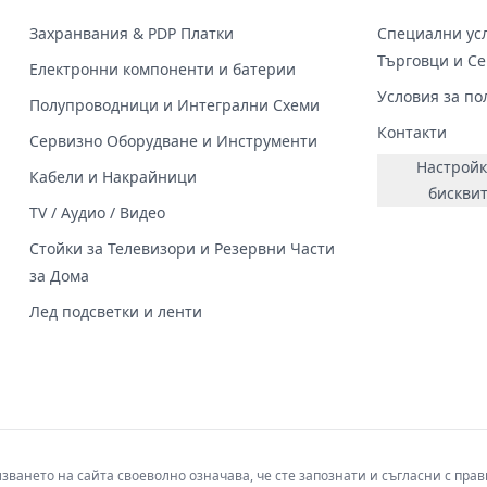
Захранвания & PDP Платки
Специални усл
Търговци и С
Електронни компоненти и батерии
Условия за по
Полупроводници и Интегрални Схеми
Контакти
Сервизно Оборудване и Инструменти
Настройк
Кабели и Накрайници
бискви
TV / Аудио / Видео
Стойки за Телевизори и Резервни Части
за Дома
Лед подсветки и ленти
лзването на сайта своеволно означава, че сте запознати и съгласни с пр