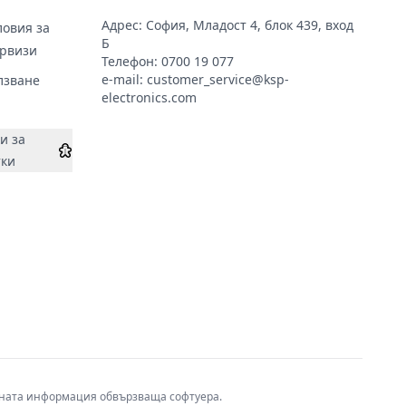
Адрес: София, Младост 4, блок 439, вход
овия за
Б
ервизи
Телефон:
0700 19 077
e-mail:
customer_service@ksp-
лзване
electronics.com
и за
тки
авната информация обвързваща софтуера.