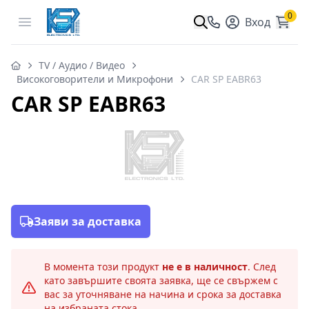
0
Open menu
Вход
TV / Аудио / Видео
Високоговорители и Микрофони
CAR SP EABR63
CAR SP EABR63
Заяви за доставка
В момента този продукт
не е в наличност
. След
като завършите своята заявка, ще се свържем с
вас за уточняване на начина и срока за доставка
на избраната стока.