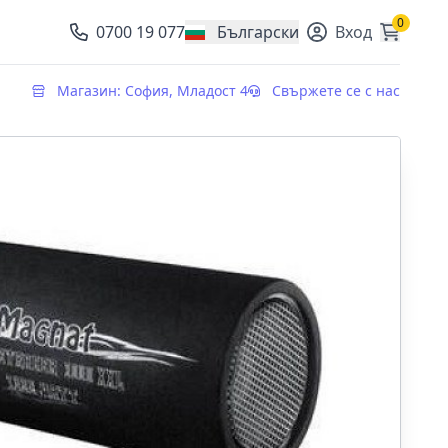
0
0700 19 077
Български
Вход
, change currency
Магазин: София, Младост 4
Свържете се с нас