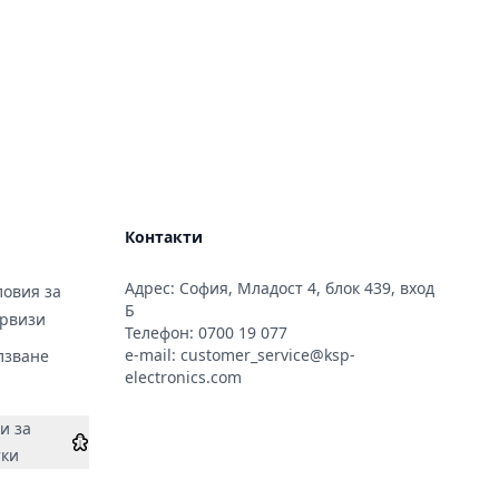
Контакти
Адрес: София, Младост 4, блок 439, вход
овия за
Б
ервизи
Телефон:
0700 19 077
e-mail:
customer_service@ksp-
лзване
electronics.com
и за
тки