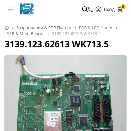
0
Open menu
Вход
Захранвания & PDP Платки
PDP & LCD Части
SSB & Main Boards
3139.123.62613 WK713.5
3139.123.62613 WK713.5