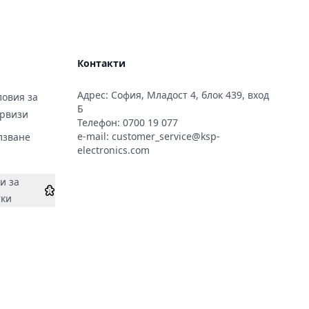
Контакти
Адрес: София, Младост 4, блок 439, вход
овия за
Б
ервизи
Телефон:
0700 19 077
e-mail:
customer_service@ksp-
лзване
electronics.com
и за
тки