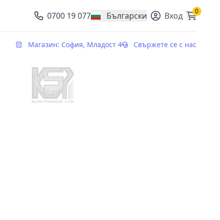
0
0700 19 077
Български
Вход
, change currency
Магазин: София, Младост 4
Свържете се с нас