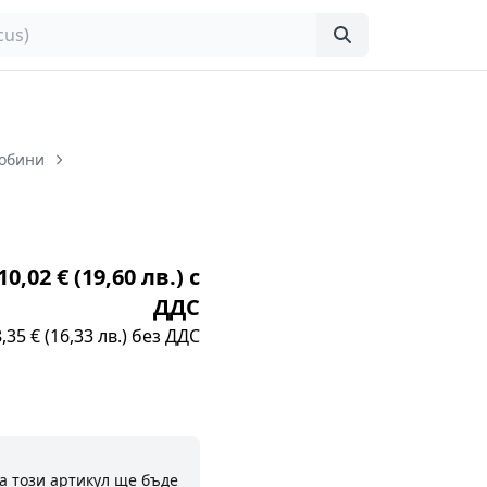
Бобини
0,02 € (19,60 лв.) с
ДДС
8,35 € (16,33 лв.) без ДДС
а този артикул ще бъде