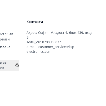
Контакти
Адрес: София, Младост 4, блок 439, вход
овия за
Б
ервизи
Телефон:
0700 19 077
e-mail:
customer_service@ksp-
лзване
electronics.com
и за
тки