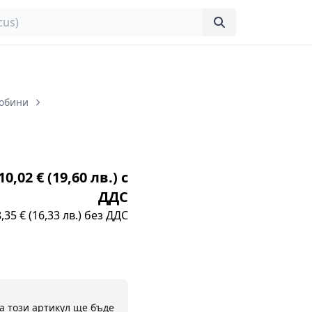
Бобини
0,02 € (19,60 лв.) с
ДДС
8,35 € (16,33 лв.) без ДДС
а този артикул ще бъде