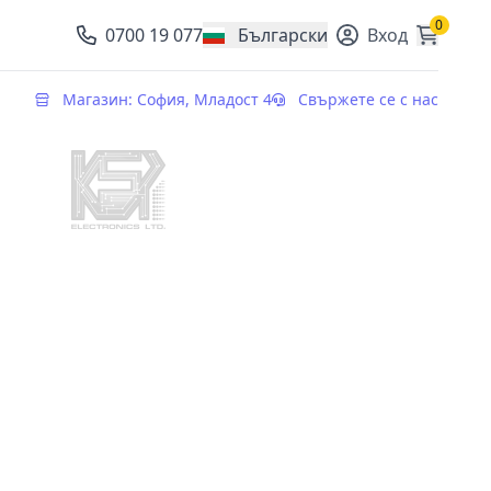
0
0700 19 077
Български
Вход
, change currency
Магазин: София, Младост 4
Свържете се с нас