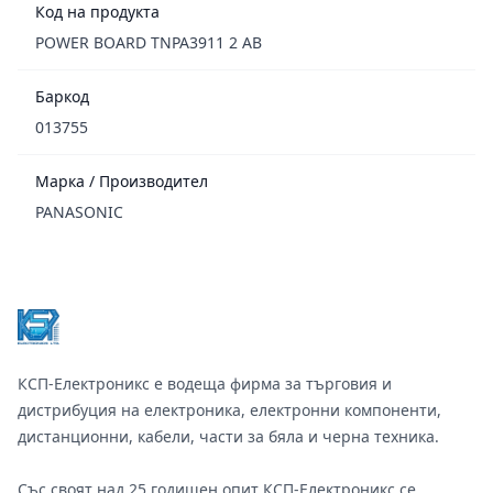
Код на продукта
POWER BOARD TNPA3911 2 AB
Баркод
013755
Марка / Производител
PANASONIC
Footer
КСП-Електроникс е водеща фирма за търговия и
дистрибуция на електроника, електронни компоненти,
дистанционни, кабели, части за бяла и черна техника.
Със своят над 25 годишен опит КСП-Електроникс се