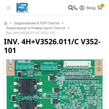
0
Open menu
Вход
Захранвания & PDP Платки
Захранващи и Инверторни Платки
INV. 4H+V3526.011/C V352-101
INV. 4H+V3526.011/C V352-
101