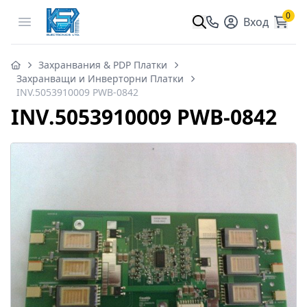
0
Open menu
Вход
Захранвания & PDP Платки
Захранващи и Инверторни Платки
INV.5053910009 PWB-0842
INV.5053910009 PWB-0842