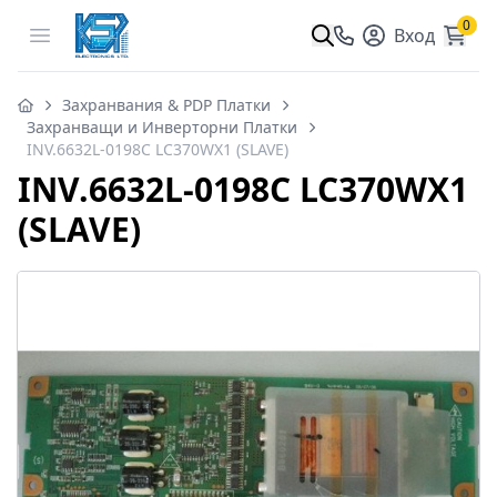
0
Open menu
Вход
Захранвания & PDP Платки
Захранващи и Инверторни Платки
INV.6632L-0198C LC370WX1 (SLAVE)
INV.6632L-0198C LC370WX1
(SLAVE)