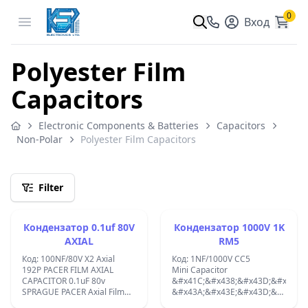
0
Open menu
Вход
Polyester Film
Capacitors
Electronic Components & Batteries
Capacitors
Non-Polar
Polyester Film Capacitors
Filter
Кондензатор 0.1uf 80V
Кондензатор 1000V 1K
AXIAL
RM5
Код: 100NF/80V X2 Axial
Код: 1NF/1000V CC5
192P PACER FILM AXIAL
Mini Capacitor
CAPACITOR 0.1uF 80v
&#x41C;&#x438;&#x43D;&#x438;
SPRAGUE PACER Axial Film
&#x43A;&#x43E;&#x43D;&#x434;&
CAPACITOR 10% 192P1049R8
1000V 1K RM5_ 1NF;