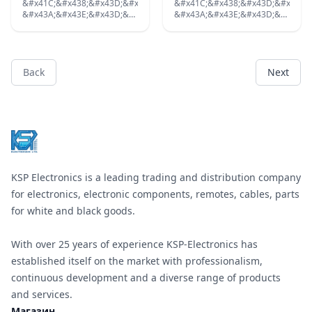
&#x41E;&#x440;&#x438;&#x435;&#x43D;&#x442;&#x430;&#x446;&#x43
&#x41C;&#x43E;&#x43D;&#x442;&
&#x41C;&#x438;&#x43D;&#x438;
&#x41C;&#x438;&#x43D;&#x438;
&#x43D;&#x430;
&#x41F;&#x43B;&#x430;&#x442;&
&#x43A;&#x43E;&#x43D;&#x434;&#x435;&#x43D;&#x437;&#x430;&#x44
&#x43A;&#x43E;&#x43D;&#x434;&
&#x438;&#x437;&#x432;&#x43E;&#x434;&#x438;
250V 12K RM10_ 12NF;
250VAC/400VDC 150K ;
&#x420;&#x430;&#x434;&#x438;&#x430;&#x43B;&#x43D;&#x438;
&#x41C;&#x43E;&#x43D;&#x442;&#x430;&#x436;
&#x41F;&#x43B;&#x430;&#x442;&#x43A;&#x430;;
Back
Next
Footer
KSP Electronics is a leading trading and distribution company
for electronics, electronic components, remotes, cables, parts
for white and black goods.
With over 25 years of experience KSP-Electronics has
established itself on the market with professionalism,
continuous development and a diverse range of products
and services.
Магазин