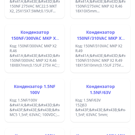
&#x41A;&#x43E;&#x43D;&#x434;&#x435;&#x43D;&#x437;&#x430;&#x44
&#x41A;&#x43E;&#x43D;&#x434;&
150NF 275VAC MC22.5 MKT
150NF/275VAC MKP X2 R.46
X2, 25X15X7.5MM;0.15UF
18X10X5mm
275V AC;SOFT LEADS
18x13x7mm;0.15UF 275V AC;
+SPADES 40/100/21 60384-
40/110/556 ;
14;
Кондензатор
Кондензатор
150NF/300VAC MKP X2
150NF/310VAC MKP X2
R.46 0.15UF 275VAC
R.49 0.15UF 275VAC
Код: 150NF/300VAC MKP X2
Код: 150NF/310VAC MKP X2
R.46
R.49
&#x41A;&#x43E;&#x43D;&#x434;&#x435;&#x43D;&#x437;&#x430;&#x44
&#x41A;&#x43E;&#x43D;&#x434;&
150NF/300VAC MKP X2 R.46
150NF/310VAC MKP X2 R.49
18X8X7mm;0.15UF 275V AC; ;
18X15X10mm;0.15UF 275V
AC; ;
Кондензатор 1.5NF
Кондензатор
100V
1.5NF/63V
Код: 1.5NF/100V
Код: 1.5NF/63V
&#x41A;&#x43E;&#x43D;&#x434;&#x435;&#x43D;&#x437;&#x430;&#x44
152J63
&#x43F;&#x43E;&#x43B;&#x438;&#x435;&#x441;&#x442;&#x435;&#x440
&#x43F;&#x43E;&#x43B;&#x438;&
MC5 1,5nF; 63VAC; 100VDC;
1,5nF; 63VAC 5mm;
&#x420;&#x430;&#x441;&#x442;&#x435;&#x440;:
5mm; &#xB1;10% ;