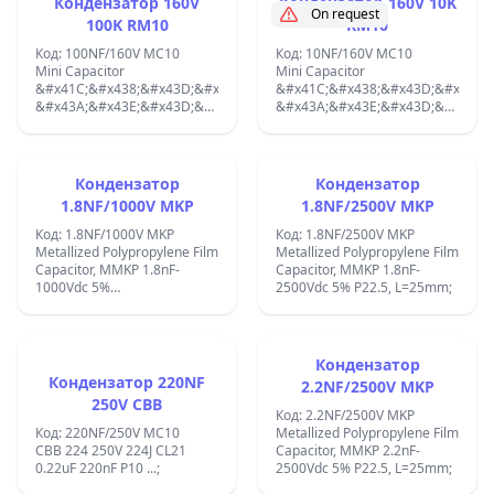
Кондензатор 160V
Кондензатор 160V 10K
On request
100K RM10
RM10
Код: 100NF/160V MC10
Код: 10NF/160V MC10
Mini Capacitor
Mini Capacitor
&#x41C;&#x438;&#x43D;&#x438;
&#x41C;&#x438;&#x43D;&#x438;
&#x43A;&#x43E;&#x43D;&#x434;&#x435;&#x43D;&#x437;&#x430;&#x44
&#x43A;&#x43E;&#x43D;&#x434;&
160V 100K RM10_ 100NF;
160V 10K RM10_ 10NF;
Кондензатор
Кондензатор
1.8NF/1000V MKP
1.8NF/2500V MKP
Код: 1.8NF/1000V MKP
Код: 1.8NF/2500V MKP
Metallized Polypropylene Film
Metallized Polypropylene Film
Capacitor, MMKP 1.8nF-
Capacitor, MMKP 1.8nF-
1000Vdc 5%
2500Vdc 5% P22.5, L=25mm;
P11&#x43C;&#x43C;,
L=12mm;
Кондензатор
Кондензатор 220NF
2.2NF/2500V MKP
250V CBB
Код: 2.2NF/2500V MKP
Код: 220NF/250V MC10
Metallized Polypropylene Film
CBB 224 250V 224J CL21
Capacitor, MMKP 2.2nF-
0.22uF 220nF P10 ...;
2500Vdc 5% P22.5, L=25mm;