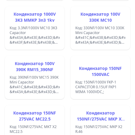
100nF ORANGE DROP X2;
Кондензатор 1000V
Кондензатор 100V
3K3 MMKP 3n3 1kv
330K MC10
Код: 3.3NF/1000V MC10 3K3
Код: 330NF/100V MC10 330K
Capacitor
Mini Capacitor
&#x43A;&#x43E;&#x43D;&#x434;&#x435;&#x43D;&#x437;&#x430;&#x44
&#x41C;&#x438;&#x43D;&#x438;
&#x43F;&#x43E;&#x43B;&#x438;&#x43F;&#x440;&#x43E;&#x43F;&#x43
&#x43A;&#x43E;&#x43D;&#x434;&
1000V 3.3NF; MMKP 12 X 9 X
100V 330K MC10_330NF;
3 &#x43C;&#x43C;;
Кондензатор 100V
Кондензатор 150NF
390K RM15_390NF
1500VAC
Код: 390NF/100V MC15 390K
Mini Capacitor
Код: 150NF/1000V FKP-1
&#x41C;&#x438;&#x43D;&#x438;
CAPACITOR 0.15UF FKP1
&#x43A;&#x43E;&#x43D;&#x434;&#x435;&#x43D;&#x437;&#x430;&#x44
WIMA 1000VDC,;
100VAC/ 250VDC 390K
RM15_390NF;
Кондензатор 150NF
Кондензатор
275VAC MC22.5
150NF/275VAC MKP X2
R.46 0.15UF 275VAC
Код: 150NF/275VAC MKT X2
Код: 150NF/275VAC MKP X2
MC22.5
R.46