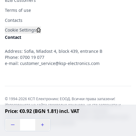
B2B Customers
Terms of use
Contacts
Cookie Settings
Contact
Address: Sofia, Mladost 4, block 439, entrance B
Phone:
0700 19 077
e-mail:
customer_service@ksp-electronics.com
© 1994-2026 КСП Електроникс ЕООД. Всички права запазени!
Използването на сайта своеволно означава, че сте запознати и
Price: €0.92 (BGN 1.81) incl. VAT
съгласни с правната информация обвързваща софтуера.
Той е защитен от закона за авторските права и нарушителите носят
отговорност с цялата сила на закона!b