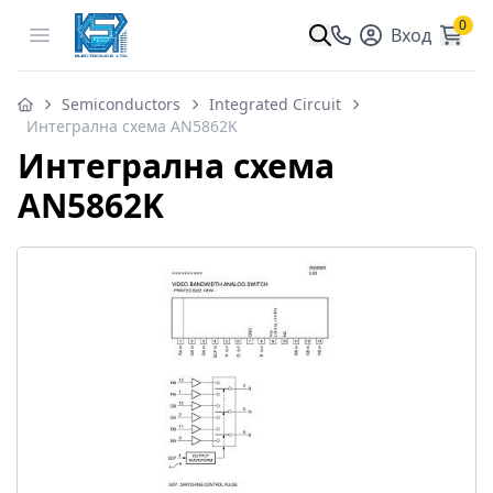
0
Open menu
Вход
Semiconductors
Integrated Circuit
Интегрална схема AN5862K
Интегрална схема
AN5862K