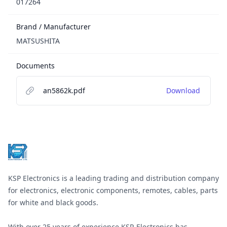
017264
Brand / Manufacturer
MATSUSHITA
Documents
an5862k.pdf
Download
Footer
KSP Electronics is a leading trading and distribution company
for electronics, electronic components, remotes, cables, parts
for white and black goods.
With over 25 years of experience KSP-Electronics has