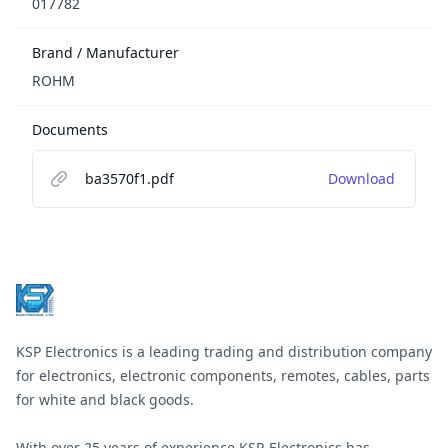
017782
Brand / Manufacturer
ROHM
Documents
ba3570f1.pdf
Download
Footer
KSP Electronics is a leading trading and distribution company
for electronics, electronic components, remotes, cables, parts
for white and black goods.
With over 25 years of experience KSP-Electronics has