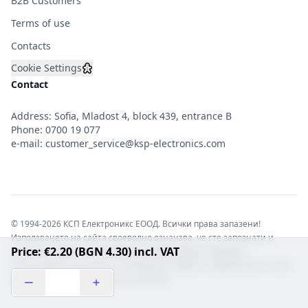
B2B Customers
Terms of use
Contacts
Cookie Settings
Contact
Address: Sofia, Mladost 4, block 439, entrance B
Phone:
0700 19 077
e-mail:
customer_service@ksp-electronics.com
© 1994-2026 КСП Електроникс ЕООД. Всички права запазени!
Използването на сайта своеволно означава, че сте запознати и
Price: €2.20 (BGN 4.30) incl. VAT
съгласни с правната информация обвързваща софтуера.
Той е защитен от закона за авторските права и нарушителите носят
отговорност с цялата сила на закона!b