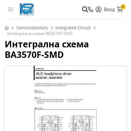
0
Open menu
Вход
Semiconductors
Integrated Circuit
Интегрална схема BA3570F-SMD
Интегрална схема
BA3570F-SMD