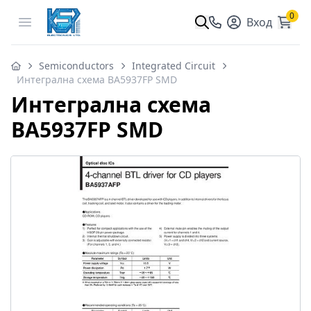
0
Open menu
Вход
Semiconductors
Integrated Circuit
Интегрална схема BA5937FP SMD
Интегрална схема
BA5937FP SMD