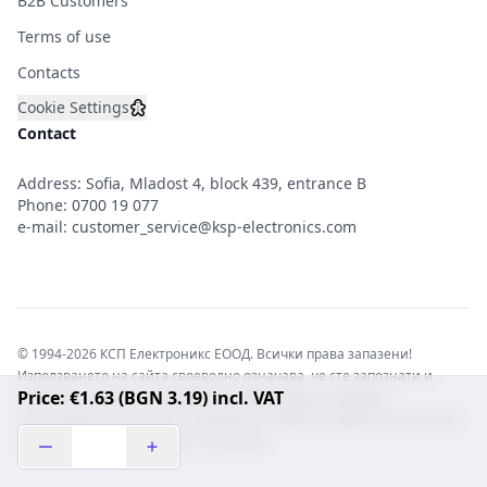
B2B Customers
Terms of use
Contacts
Cookie Settings
Contact
Address: Sofia, Mladost 4, block 439, entrance B
Phone:
0700 19 077
e-mail:
customer_service@ksp-electronics.com
© 1994-2026 КСП Електроникс ЕООД. Всички права запазени!
Използването на сайта своеволно означава, че сте запознати и
Price: €1.63 (BGN 3.19) incl. VAT
съгласни с правната информация обвързваща софтуера.
Той е защитен от закона за авторските права и нарушителите носят
отговорност с цялата сила на закона!b