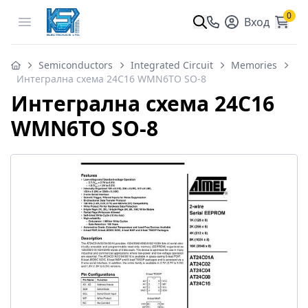
0
Open menu
Вход
Semiconductors
Integrated Circuit
Memories
Интегрална схема 24C16 WMN6TO SO-8
Интегрална схема 24C16
WMN6TO SO-8