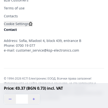
B2B Customers
Terms of use
Contacts
Cookie Settings
Contact
Address: Sofia, Mladost 4, block 439, entrance B
Phone:
0700 19 077
e-mail:
customer_service@ksp-electronics.com
© 1994-2026 КСП Електроникс ЕООД. Всички права запазени!
Използването на сайта своеволно означава, че сте запознати и
Price: €0.37 (BGN 0.73) incl. VAT
съгласни с правната информация обвързваща софтуера.
Той е защитен от закона за авторските права и нарушителите носят
отговорност с цялата сила на закона!b