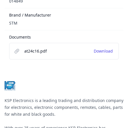
014849
Brand / Manufacturer
STM
Documents
at24c16.pdf
Download
Footer
KSP Electronics is a leading trading and distribution company
for electronics, electronic components, remotes, cables, parts
for white and black goods.
With over 25 years of experience KSP-Electronics has