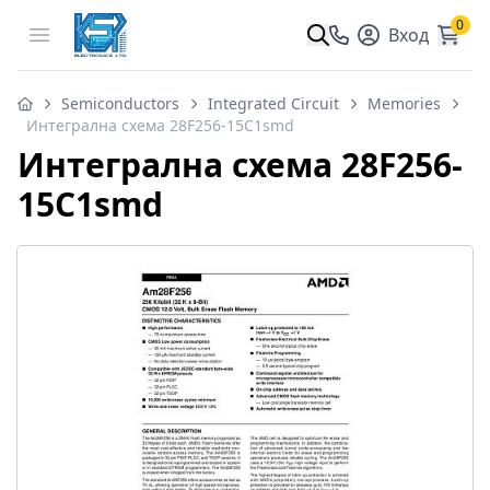
0
Open menu
Вход
Semiconductors
Integrated Circuit
Memories
Интегрална схема 28F256-15C1smd
Интегрална схема 28F256-
15C1smd