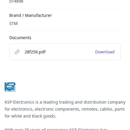
014898
Brand / Manufacturer
STM
Documents
28f256.pdf
Download
Footer
KSP Electronics is a leading trading and distribution company
for electronics, electronic components, remotes, cables, parts
for white and black goods.
With over 25 years of experience KSP-Electronics has