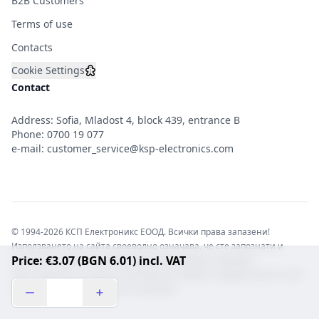
B2B Customers
Terms of use
Contacts
Cookie Settings
Contact
Address: Sofia, Mladost 4, block 439, entrance B
Phone:
0700 19 077
e-mail:
customer_service@ksp-electronics.com
© 1994-2026 КСП Електроникс ЕООД. Всички права запазени!
Използването на сайта своеволно означава, че сте запознати и
Price: €3.07 (BGN 6.01) incl. VAT
съгласни с правната информация обвързваща софтуера.
Той е защитен от закона за авторските права и нарушителите носят
отговорност с цялата сила на закона!b