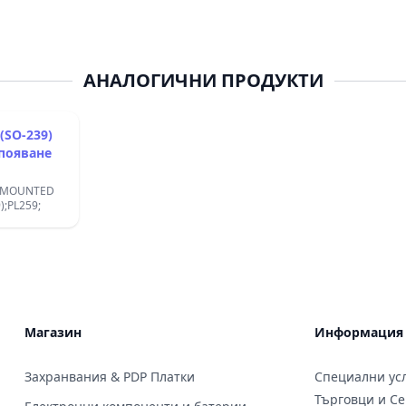
АНАЛОГИЧНИ ПРОДУКТИ
и прав запояване
S MOUNTED
;PL259;
Магазин
Информация
Захранвания & PDP Платки
Специални усл
Търговци и С