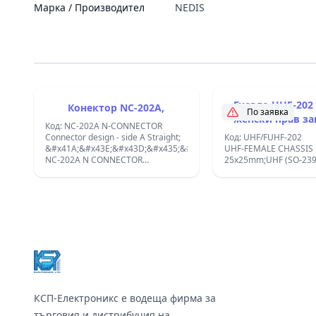
Марка / Производител
NEDIS
Гнездо UHF-202 (SO-239)
Конектор NC-202A,
По заявка
женск
Код: NC-202A N-CONNECTOR
Connector design - side A Straight;
Код: UHF/FUHF-202
&#x41A;&#x43E;&#x43D;&#x435;&#x43A;&#x442;&#x43E;&#x440;
UHF-FEMALE CHASSI
NC-202A N CONNECTOR
25x25mm;UHF (SO-239)
&#x436;&#x435;&#x43D;&#x441;&#x43A;&#x438;,
&#x437;&#x430;
&#x43C;&#x43E;&#x43D;&#x442;&#x430;&#x436;
&#x43D;&#x430;
Footer
&#x43F;&#x430;&#x43D;&#x435;&#x43B;,
&#x43C;&#x435;&#x442;&#x430;&#x43B;&#x435;&#x43D;;
КСП-Електроникс е водеща фирма за
търговия и дистрибуция на