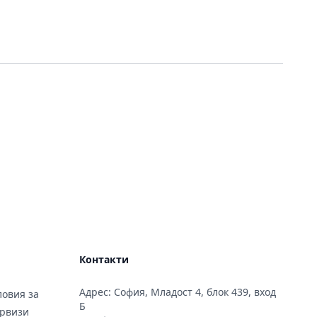
Контакти
Адрес: София, Младост 4, блок 439, вход
овия за
Б
ервизи