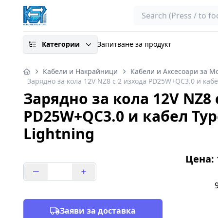
Search
Категории
Запитване за продукт
Кабели и Накрайници
Кабели и Аксесоари за М
Зарядно за кола 12V NZ8 с 2 изхода PD25W+QC3.0 и кабе
Зарядно за кола 12V NZ8 
PD25W+QC3.0 и кабел Typ
Lightning
Цена: 1
Заяви за доставка