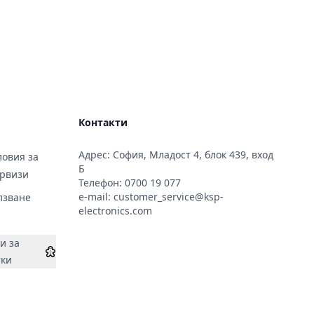
Контакти
Адрес: София, Младост 4, блок 439, вход
овия за
Б
ервизи
Телефон:
0700 19 077
e-mail:
customer_service@ksp-
лзване
electronics.com
и за
тки