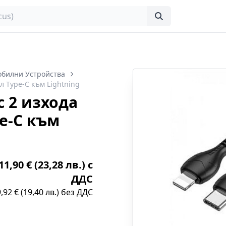
обилни Устройства
л Type-C към Lightning
с 2 изхода
e-C към
1,90 € (23,28 лв.) с
ДДС
9,92 € (19,40 лв.) без ДДС