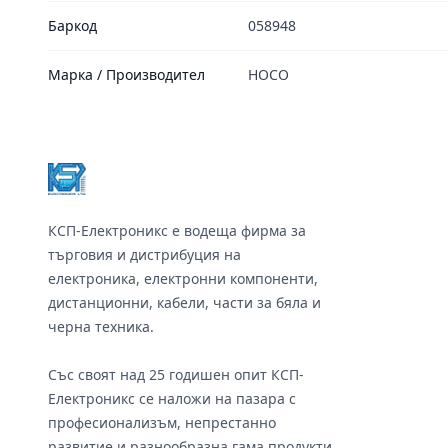
Баркод
058948
Марка / Производител
HOCO
Footer
КСП-Електроникс е водеща фирма за
търговия и дистрибуция на
електроника, електронни компоненти,
дистанционни, кабели, части за бяла и
черна техника.
Със своят над 25 годишен опит КСП-
Електроникс се наложи на пазара с
професионализъм, непрестанно
развитие и разнообразна гама продукти