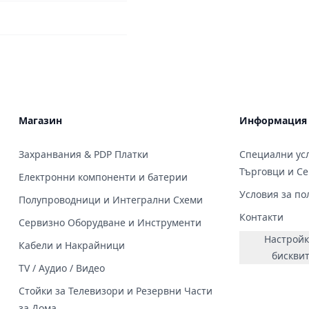
Магазин
Информация
Захранвания & PDP Платки
Специални усл
Търговци и С
Електронни компоненти и батерии
Условия за по
Полупроводници и Интегрални Схеми
Контакти
Сервизно Оборудване и Инструменти
Настройк
Кабели и Накрайници
бискви
TV / Аудио / Видео
Стойки за Телевизори и Резервни Части
за Дома