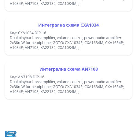
A1034P; AN7108; KA22132; CXA1034M; ;
Интегрална схема CXA1034
Код: CXA1034 DIP-16
Dual playback preamplifier, volume control, power audio amplifier
2x38mW for headphone;;GOTO: CXA1034P; CXA1634M; CXA1634P;
A1034P; AN7108; KA22132; CXA1034M; ;
Интегрална схема AN7108
Код: AN7108 DIP-16
Dual playback preamplifier, volume control, power audio amplifier
2x38mW for headphone;;GOTO: CXA1034P; CXA1634M; CXA1634P;
A1034P; AN7108; KA22132; CXA1034M; ;
Footer