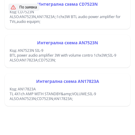
Интегрална схема CD7523N
По заявка
Код: CD7523N
ALSO:AN7523N,AN17823A;:1chx3W BTL audio power amplifier for
TVs,audio equipm;
Интегрална схема AN7523N
Код: AN7523N SIL-9
BTL power audio amplifier 3W with volume contro 1chx3W;SIL-9
ALSO:AN17823A;CD7523N;
Интегрална схема AN17823A
Код: AN17823A
TL 4X1ch AMP WITH STANDBY&amp;VOLUME;SIL-9
ALSO:AN7523N;CD7523N;AN17823A;
Footer