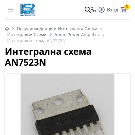
0
Open menu
Вход
Полупроводници и Интегрални Схеми
Интегрални Схеми
Audio Power Amplifier
Интегрална схема AN7523N
Интегрална схема
AN7523N