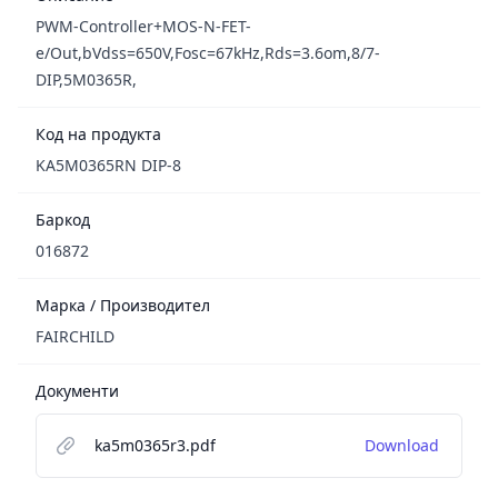
PWM-Controller+MOS-N-FET-
e/Out,bVdss=650V,Fosc=67kHz,Rds=3.6om,8/7-
DIP,5M0365R,
Код на продукта
KA5M0365RN DIP-8
Баркод
016872
Марка / Производител
FAIRCHILD
Документи
ka5m0365r3.pdf
Download