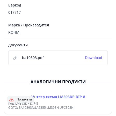
Баркод
017717
Марка / Производител
ROHM
Документи
ba10393.pdf
Download
АНАЛОГИЧНИ ПРОДУКТИ
Интегр.схема LM393DP DIP-8
По заявка
Код: LM393DP DIP-8
GOTO: BA10393N;LA6355;LM393N;UPC393N;