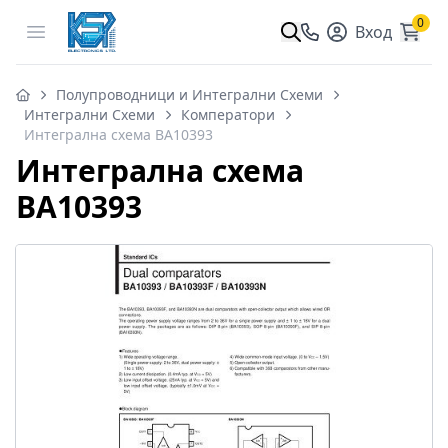
0
Open menu
Вход
Полупроводници и Интегрални Схеми
Интегрални Схеми
Комператори
Интегрална схема BA10393
Интегрална схема
BA10393