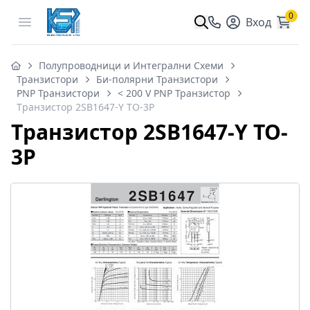
0
Open menu
Вход
Полупроводници и Интегрални Схеми
Транзистори
Би-полярни Транзистори
PNP Транзистори
< 200 V PNP Транзистор
Tранзистор 2SB1647-Y TO-3P
Tранзистор 2SB1647-Y TO-
3P