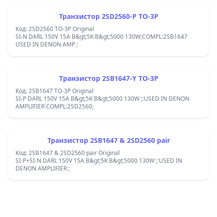
Транзистор 2SD2560-P TO-3P
Код: 2SD2560 TO-3P Original
SI-N DARL 150V 15A B&gt;5K B&gt;5000 130W;COMPL:2SB1647
USED IN DENON AMP ;
Tранзистор 2SB1647-Y TO-3P
Код: 2SB1647 TO-3P Original
SI-P DARL 150V 15A B&gt;5K B&gt;5000 130W ;:USED IN DENON
AMPLIFIER COMPL:2SD2560;
Транзистор 2SB1647 & 2SD2560 pair
Код: 2SB1647 & 2SD2560 pair Original
SI-P+SI-N DARL 150V 15A B&gt;5K B&gt;5000 130W ;:USED IN
DENON AMPLIFIER ;
Footer