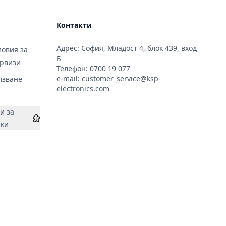
Контакти
Адрес: София, Младост 4, блок 439, вход
овия за
Б
ервизи
Телефон:
0700 19 077
e-mail:
customer_service@ksp-
лзване
electronics.com
и за
тки