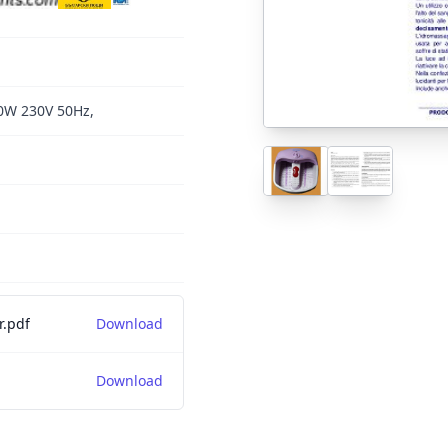
0W 230V 50Hz,
r.pdf
Download
Download