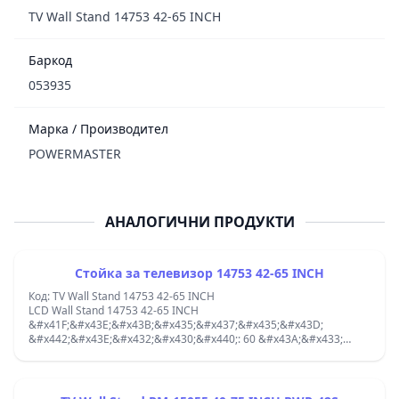
TV Wall Stand 14753 42-65 INCH
Баркод
053935
Марка / Производител
POWERMASTER
АНАЛОГИЧНИ ПРОДУКТИ
Стойка за телевизор 14753 42-65 INCH
Код: TV Wall Stand 14753 42-65 INCH
LCD Wall Stand 14753 42-65 INCH
&#x41F;&#x43E;&#x43B;&#x435;&#x437;&#x435;&#x43D;
&#x442;&#x43E;&#x432;&#x430;&#x440;: 60 &#x43A;&#x433;
&#x420;&#x430;&#x437;&#x43C;&#x435;&#x440; &#x43D;&#x430;
&#x435;&#x43A;&#x440;&#x430;&#x43D;&#x430;: 42 - 65
&#x438;&#x43D;&#x447;&#x430; VESA Uyumu: 100x100 - 150x150 -
200x200 - 300x300 - 400x400 - 400x600