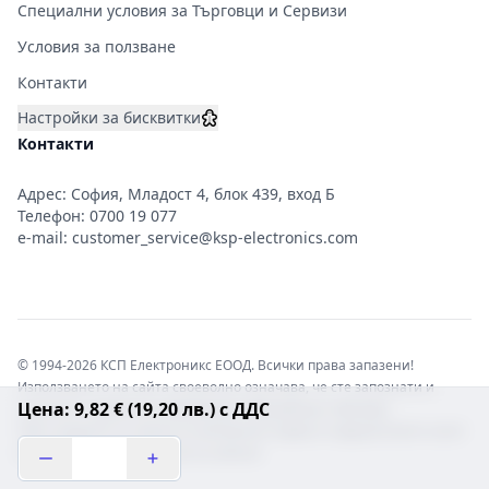
Специални условия за Търговци и Сервизи
Условия за ползване
Контакти
Настройки за бисквитки
Контакти
Адрес: София, Младост 4, блок 439, вход Б
Телефон:
0700 19 077
e-mail:
customer_service@ksp-electronics.com
© 1994-2026 КСП Електроникс ЕООД. Всички права запазени!
Използването на сайта своеволно означава, че сте запознати и
Цена: 9,82 € (19,20 лв.) с ДДС
съгласни с правната информация обвързваща софтуера.
Той е защитен от закона за авторските права и нарушителите носят
отговорност с цялата сила на закона!