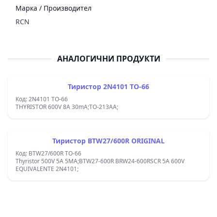
Марка / Производител
RCN
АНАЛОГИЧНИ ПРОДУКТИ
Тиристор 2N4101 TO-66
Код: 2N4101 TO-66
THYRISTOR 600V 8A 30mA;TO-213AA;
Тиристор BTW27/600R ORIGINAL
Код: BTW27/600R TO-66
Thyristor 500V 5A 5MA;BTW27-600R BRW24-600RSCR 5A 600V
EQUIVALENTE 2N4101;
Footer