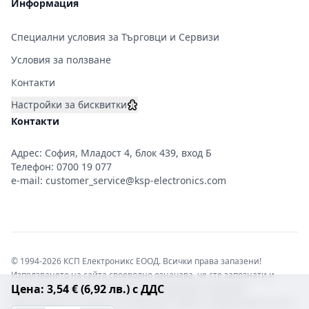
Информация
Специални условия за Търговци и Сервизи
Условия за ползване
Контакти
Настройки за бисквитки
Контакти
Адрес: София, Младост 4, блок 439, вход Б
Телефон:
0700 19 077
e-mail:
customer_service@ksp-electronics.com
© 1994-2026 КСП Електроникс ЕООД. Всички права запазени!
Използването на сайта своеволно означава, че сте запознати и
Цена: 3,54 € (6,92 лв.) с ДДС
съгласни с правната информация обвързваща софтуера.
Той е защитен от закона за авторските права и нарушителите носят