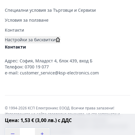
Специални условия за Търговци и Сервизи
Условия за ползване
Контакти
Настройки за бисквитки
Контакти
Адрес: София, Младост 4, блок 439, вход Б
Телефон:
0700 19 077
e-mail:
customer_service@ksp-electronics.com
© 1994-2026 КСП Електроникс ЕООД. Всички права запазени!
Използването на сайта своеволно означава, че сте запознати и
Цена: 1,53 € (3,00 лв.) с ДДС
съгласни с правната информация обвързваща софтуера.
Той е защитен от закона за авторските права и нарушителите носят
отговорност с цялата сила на закона!