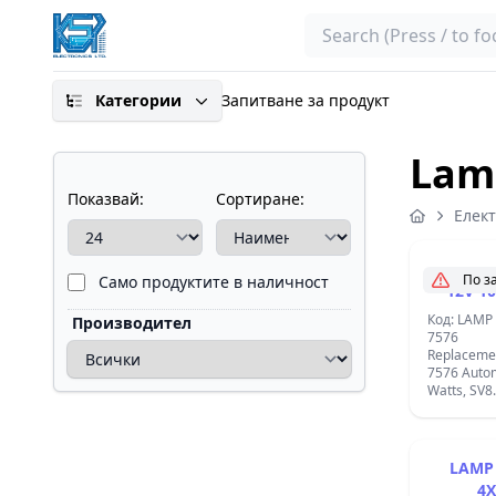
Search
Категории
Запитване за продукт
Lam
Показвай:
Сортиране:
Елек
По з
Само продуктите в наличност
12V 1
Код: LAMP
Производител
7576
Replacemen
7576 Automo
Watts, SV
Shape:T3.
12V-7576 
LAMP 
4X