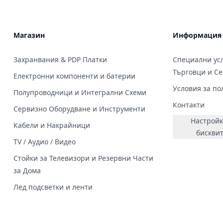
&#x43
&#x44
&#x44
;&#x4
&#x43
;&#x4
Магазин
Информация
&#x43
Захранвания & PDP Платки
Специални усл
Търговци и С
Електронни компоненти и батерии
Условия за по
Полупроводници и Интегрални Схеми
Контакти
Сервизно Оборудване и Инструменти
Настройк
Кабели и Накрайници
бискви
TV / Аудио / Видео
Стойки за Телевизори и Резервни Части
за Дома
Лед подсветки и ленти