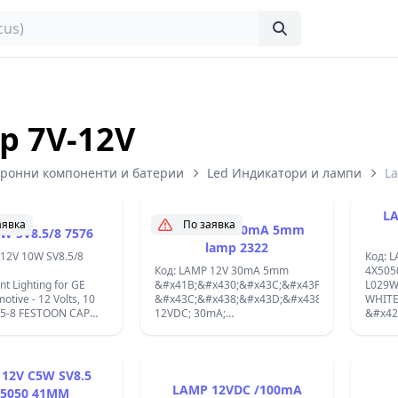
p 7V-12V
тронни компоненти и батерии
Led Индикатори и лампи
L
LA
аявка
По заявка
LAMP 12V 30mA 5mm
0W SV8.5/8 7576
lamp 2322
 12V 10W SV8.5/8
Код: 
Код: LAMP 12V 30mA 5mm
4X505
t Lighting for GE
&#x41B;&#x430;&#x43C;&#x43F;&#x430;:
L029W
tive - 12 Volts, 10
&#x43C;&#x438;&#x43D;&#x438;&#x430;&#x44
WHIT
8.5-8 FESTOON CAP
12VDC; 30mA;
&#x42
25 ; Lumens:120;C10W
&#x421;&#x442;&#x44A;&#x43A;&#x43B;.&#x4
&#x43
GE;
LAMP-2322, T5 (T1-1/2);
12V. 
Automo
12VDC,
12V C5W SV8.5
white
LAMP 12VDC /100mA
5050 41MM