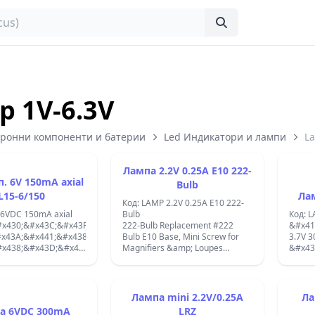
p 1V-6.3V
тронни компоненти и батерии
Led Индикатори и лампи
La
Лампа 2.2V 0.25A E10 222-
axial
Bulb
L15-6/150
Лам
Код: LAMP 2.2V 0.25A E10 222-
 6VDC 150mA axial
Bulb
Код: 
x430;&#x43C;&#x43F;&#x430;:
222-Bulb Replacement #222
&#x41
x43A;&#x441;&#x438;&#x430;&#x43B;&#x43D;&#x430;,
Bulb E10 Base, Mini Screw for
3.7V 
x438;&#x43D;&#x438;&#x430;&#x442;&#x44E;&#x440;&#x43D;&#x430;;
Magnifiers &amp; Loupes
&#x43
mA;
Replacement Miniature Lamp,
&#x43
x442;&#x44A;&#x43A;&#x43B;.&#x431;&#x430;&#x43B;&#x43E;&#x43D;:
2.2v, .25amp. E10 base Mini
&#x44
#x43C;&#x43C;;
screw;
&#x43
Лампа mini 2.2V/0.25A
Ла
а 6VDC 300mA
LRZ