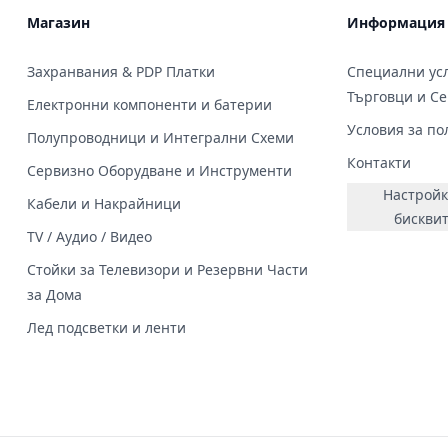
Магазин
Информация
Захранвания & PDP Платки
Специални усл
Търговци и С
Електронни компоненти и батерии
Условия за по
Полупроводници и Интегрални Схеми
Контакти
Сервизно Оборудване и Инструменти
Настройк
Кабели и Накрайници
бискви
TV / Аудио / Видео
Стойки за Телевизори и Резервни Части
за Дома
Лед подсветки и ленти