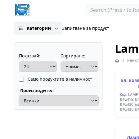
Search
Категории
Запитване за продукт
Lam
Показвай:
Сортиране:
Елек
Само продуктите в наличност
Ел. комп. 6V 150mA 
Производител
Код: LAMP
&#x41B;&#
&#x430;&#
&#x43C;&#
6VDC; 150
&#x421;&#
T1 1/4, 4&
Ламп