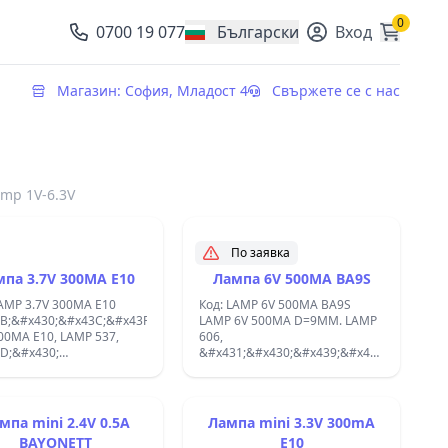
0
0700 19 077
Български
Вход
, change currency
Магазин: София, Младост 4
Свържете се с нас
mp 1V-6.3V
По заявка
па 3.7V 300MA E10
Лампа 6V 500MA BA9S
LAMP 3.7V 300MA E10
Код: LAMP 6V 500MA BA9S
B;&#x430;&#x43C;&#x43F;&#x430;
LAMP 6V 500MA D=9MM. LAMP
300MA E10, LAMP 537,
606,
D;&#x430;
&#x431;&#x430;&#x439;&#x43E;&#x43D;&
2;&#x438;&#x43D;&#x442;
BA9S Mini Round 9X23 6V
1;
500mA Miniature long-life light
B;&#x443;&#x43F;&#x430;
bulb with socket BA9s (10x28
LAMP 134.40093 ;
mm) for optical signalization. ;
мпа mini 2.4V 0.5A
Лампа mini 3.3V 300mA
BAYONETT
E10