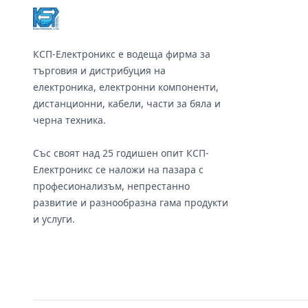
КСП-Електроникс е водеща фирма за
търговия и дистрибуция на
електроника, електронни компоненти,
дистанционни, кабели, части за бяла и
черна техника.
Със своят над 25 годишен опит КСП-
Електроникс се наложи на пазара с
професионализъм, непрестанно
развитие и разнообразна гама продукти
и услуги.