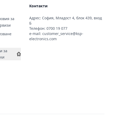
Контакти
Адрес: София, Младост 4, блок 439, вход
овия за
Б
ервизи
Телефон:
0700 19 077
e-mail:
customer_service@ksp-
лзване
electronics.com
и за
тки