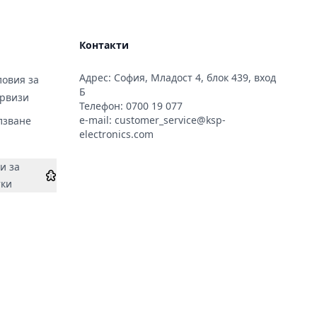
Контакти
Адрес: София, Младост 4, блок 439, вход
овия за
Б
ервизи
Телефон:
0700 19 077
e-mail:
customer_service@ksp-
лзване
electronics.com
и за
тки