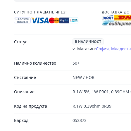
СИГУРНО ПЛАЩАНЕ ЧРЕЗ:
ДОСТАВКА ДО 
НАЛОЖЕН
ПЛАТЕЖ
Статус
В НАЛИЧНОСТ
Магазин:
София, Младост 
Налично количество
50+
Състояние
NЕW / НОВ
Описание
R.1W 5%, 1W PR01, 0.39OHM 
Код на продукта
R.1W 0.39ohm 0R39
Баркод
053373
Footer