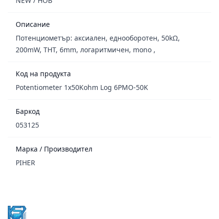
NEW / НОВ
Описание
Потенциометър: аксиален, еднооборотен, 50kΩ,
200mW, THT, 6mm, логаритмичен, mono ,
Код на продукта
Potentiometer 1x50Kohm Log 6PMO-50K
Баркод
053125
Марка / Производител
PIHER
Footer