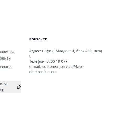
Контакти
Адрес: София, Младост 4, блок 439, вход
овия за
Б
ервизи
Телефон:
0700 19 077
e-mail:
customer_service@ksp-
лзване
electronics.com
и за
тки