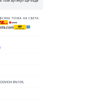
а този артикул ще бъде
ВСЯКА ТОЧКА НА СВЕТА:
4
 DIN934 BN109,