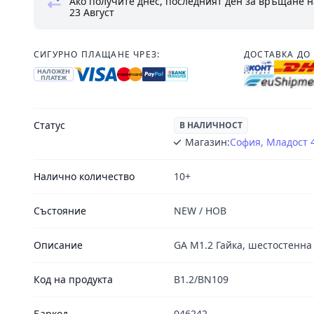
Ако получите днес, последният ден за връщане н
23 Август
СИГУРНО ПЛАЩАНЕ ЧРЕЗ:
ДОСТАВКА ДО 
НАЛОЖЕН
ПЛАТЕЖ
Статус
В НАЛИЧНОСТ
Магазин:
София, Младост 
Налично количество
10+
Състояние
NEW / НОВ
Описание
GA M1.2 Гайка, шестостенна
Код на продукта
B1.2/BN109
Баркод
046242