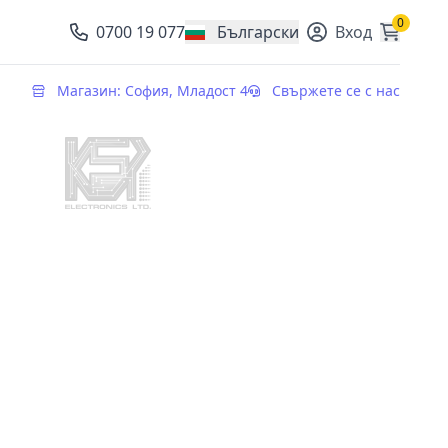
0
0700 19 077
Български
Вход
, change currency
Магазин: София, Младост 4
Свържете се с нас