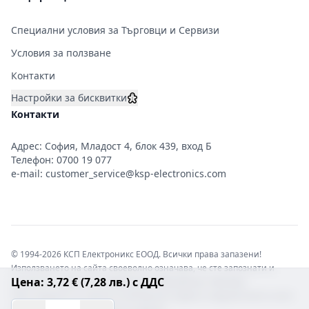
Специални условия за Търговци и Сервизи
Условия за ползване
Контакти
Настройки за бисквитки
Контакти
Адрес: София, Младост 4, блок 439, вход Б
Телефон:
0700 19 077
e-mail:
customer_service@ksp-electronics.com
© 1994-2026 КСП Електроникс ЕООД. Всички права запазени!
Използването на сайта своеволно означава, че сте запознати и
Цена: 3,72 € (7,28 лв.) с ДДС
съгласни с правната информация обвързваща софтуера.
Той е защитен от закона за авторските права и нарушителите носят