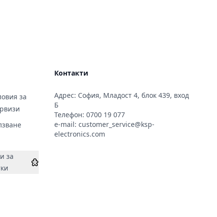
Контакти
Адрес: София, Младост 4, блок 439, вход
овия за
Б
ервизи
Телефон:
0700 19 077
e-mail:
customer_service@ksp-
лзване
electronics.com
и за
тки