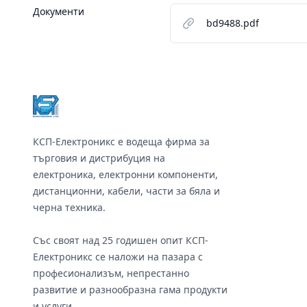
Документи
bd9488.pdf
Footer
КСП-Електроникс е водеща фирма за
търговия и дистрибуция на
електроника, електронни компоненти,
дистанционни, кабели, части за бяла и
черна техника.
Със своят над 25 годишен опит КСП-
Електроникс се наложи на пазара с
професионализъм, непрестанно
развитие и разнообразна гама продукти
и услуги.