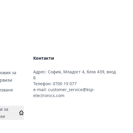
Контакти
Адрес: София, Младост 4, блок 439, вход
овия за
Б
ервизи
Телефон:
0700 19 077
e-mail:
customer_service@ksp-
лзване
electronics.com
и за
тки