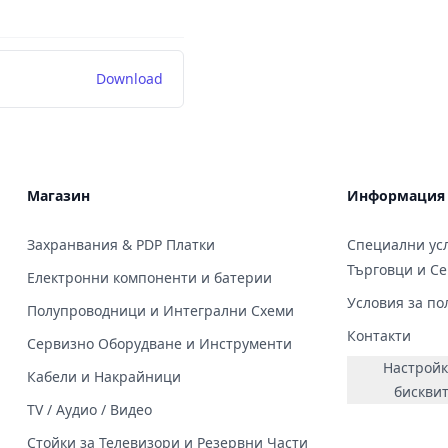
Download
Магазин
Информация
Захранвания & PDP Платки
Специални усл
Търговци и С
Електронни компоненти и батерии
Условия за по
Полупроводници и Интегрални Схеми
Контакти
Сервизно Оборудване и Инструменти
Настройк
Кабели и Накрайници
бискви
TV / Аудио / Видео
Стойки за Телевизори и Резервни Части