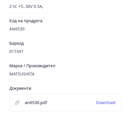
Z-IC +5..30V 0.5A,
Код на продукта
AN6530
Баркод
017347
Марка / Производител
MATSUSHITA
Документи
an6530.pdf
Download
Footer