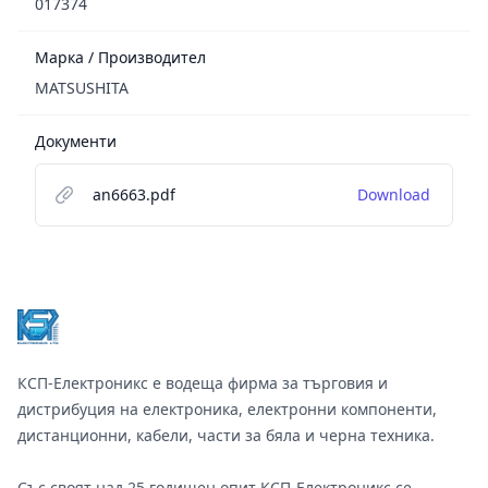
017374
Марка / Производител
MATSUSHITA
Документи
an6663.pdf
Download
Footer
КСП-Електроникс е водеща фирма за търговия и
дистрибуция на електроника, електронни компоненти,
дистанционни, кабели, части за бяла и черна техника.
Със своят над 25 годишен опит КСП-Електроникс се