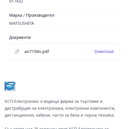
017432
Марка / Производител
MATSUSHITA
Документи
an7156n.pdf
Download
Footer
КСП-Електроникс е водеща фирма за търговия и
дистрибуция на електроника, електронни компоненти,
дистанционни, кабели, части за бяла и черна техника.
Със своят над 25 годишен опит КСП-Електроникс се