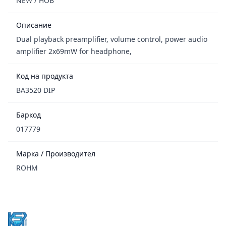
NEW / НОВ
Описание
Dual playback preamplifier, volume control, power audio
amplifier 2x69mW for headphone,
Код на продукта
BA3520 DIP
Баркод
017779
Марка / Производител
ROHM
Footer