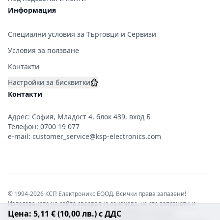
Информация
Специални условия за Търговци и Сервизи
Условия за ползване
Контакти
Настройки за бисквитки
Контакти
Адрес: София, Младост 4, блок 439, вход Б
Телефон:
0700 19 077
e-mail:
customer_service@ksp-electronics.com
© 1994-2026 КСП Електроникс ЕООД. Всички права запазени!
Използването на сайта своеволно означава, че сте запознати и
Цена: 5,11 € (10,00 лв.) с ДДС
съгласни с правната информация обвързваща софтуера.