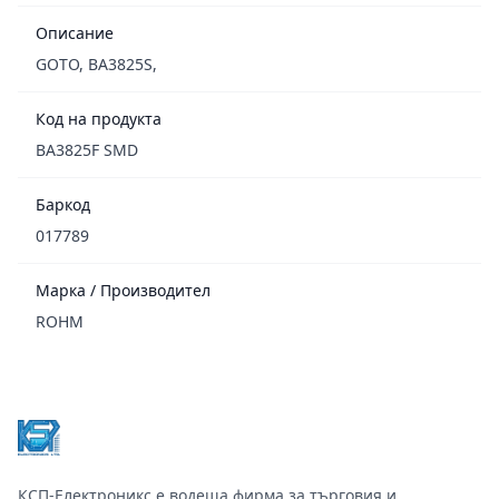
Описание
GOTO, BA3825S,
Код на продукта
BA3825F SMD
Баркод
017789
Марка / Производител
ROHM
Footer
КСП-Електроникс е водеща фирма за търговия и