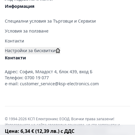
Информация
Специални условия за Търговци и Сервизи
Условия за ползване
Контакти
Настройки за бисквитки
Контакти
Адрес: София, Младост 4, блок 439, вход Б
Телефон:
0700 19 077
e-mail:
customer_service@ksp-electronics.com
© 1994-2026 КСП Електроникс ЕООД. Всички права запазени!
Използването на сайта своеволно означава, че сте запознати и
Цена: 6,34 € (12,39 лв.) с ДДС
съгласни с правната информация обвързваща софтуера.