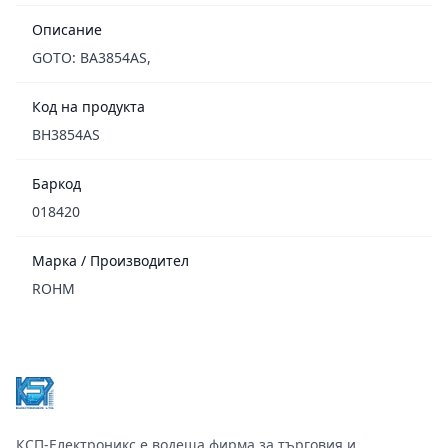
Описание
GOTO: BA3854AS,
Код на продукта
BH3854AS
Баркод
018420
Марка / Производител
ROHM
Footer
КСП-Електроникс е водеща фирма за търговия и