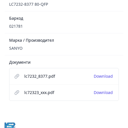
LC7232-8377 80-QFP
Баркод
021781
Марка / Производител
SANYO
Документи
lc7232_8377.pdf
Download
lc72323_xxx.pdf
Download
Footer