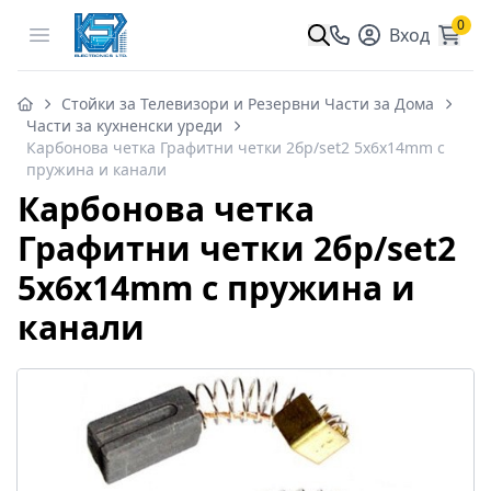
0
Open menu
Вход
Стойки за Телевизори и Резервни Части за Дома
Части за кухненски уреди
Карбонова четка Графитни четки 2бр/set2 5x6x14mm с
пружина и канали
Карбонова четка
Графитни четки 2бр/set2
5x6x14mm с пружина и
канали