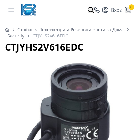
0
Open menu
Вход
Стойки за Телевизори и Резервни Части за Дома
Security
CTJYHS2V616EDC
CTJYHS2V616EDC