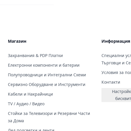
Магазин
Информация
Захранвания & PDP Платки
Специални усл
Търговци и С
Електронни компоненти и батерии
Условия за по
Полупроводници и Интегрални Схеми
Контакти
Сервизно Оборудване и Инструменти
Настройк
Кабели и Накрайници
бискви
TV / Аудио / Видео
Стойки за Телевизори и Резервни Части
за Дома
Лед подсветки и ленти