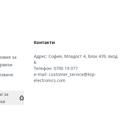
Контакти
Адрес: София, Младост 4, блок 439, вход
овия за
Б
ервизи
Телефон:
0700 19 077
e-mail:
customer_service@ksp-
лзване
electronics.com
и за
тки